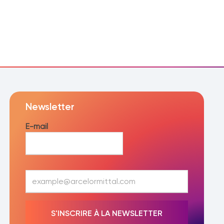
Newsletter
E-mail
E
-
m
a
S'INSCRIRE À LA NEWSLETTER
i