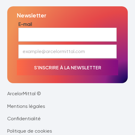
Newsletter
E-mail
E
-
m
a
S'INSCRIRE À LA NEWSLETTER
i
l
*
ArcelorMittal ©
Mentions légales
Confidentialité
Politique de cookies