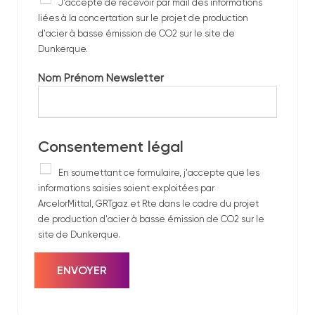
J'accepte de recevoir par mail des informations
e
liées à la concertation sur le projet de production
w
d'acier à basse émission de CO2 sur le site de
s
Dunkerque.
l
e
Nom Prénom Newsletter
t
t
e
r
Consentement légal
R
En soumettant ce formulaire, j'accepte que les
G
informations saisies soient exploitées par
P
ArcelorMittal, GRTgaz et Rte dans le cadre du projet
D
de production d'acier à basse émission de CO2 sur le
*
site de Dunkerque.
ENVOYER