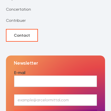
Concertation
Contribuer
Contact
Newsletter
E-mail
E
-
m