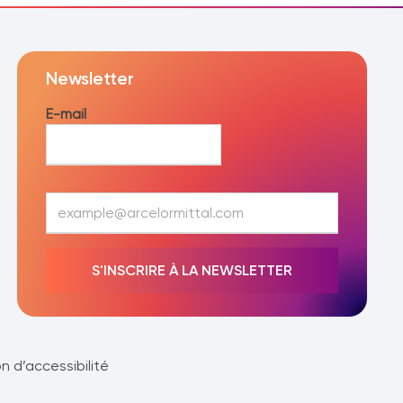
Newsletter
E-mail
E
-
m
a
S'INSCRIRE À LA NEWSLETTER
i
l
*
n d’accessibilité