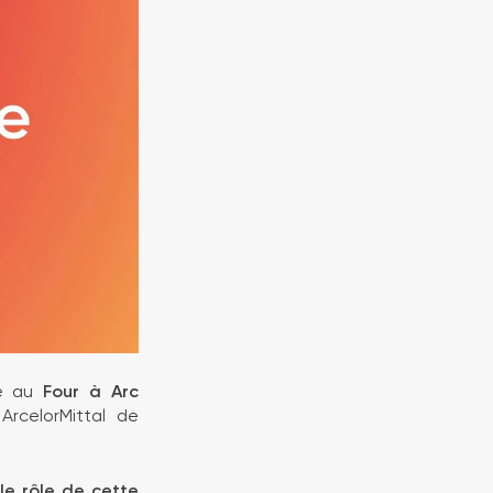
ée au
F
our à Arc
ArcelorMittal de
le rôle de cette