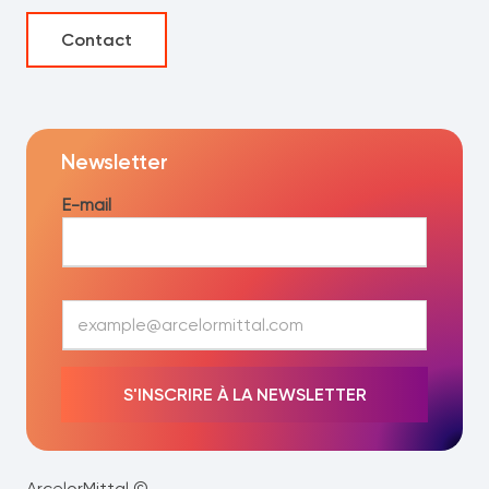
Contact
Newsletter
E-mail
E
-
m
a
S'INSCRIRE À LA NEWSLETTER
i
l
*
ArcelorMittal ©