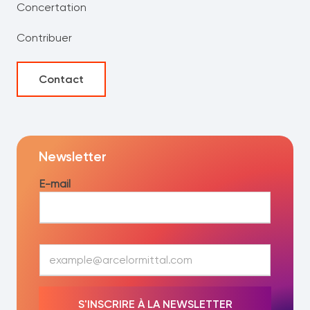
Concertation
Contribuer
Contact
Newsletter
E-mail
E
-
m
a
S'INSCRIRE À LA NEWSLETTER