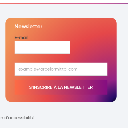
Newsletter
E-mail
E
-
m
a
S'INSCRIRE À LA NEWSLETTER
i
l
*
n d’accessibilité