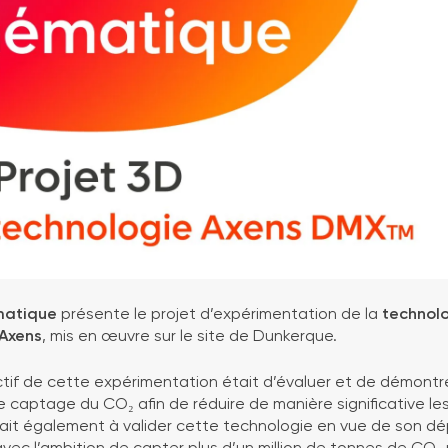
matique
présente le projet d’expérimentation de la
technol
Axens
, mis en œuvre sur le site de Dunkerque.
ctif de cette expérimentation était d’évaluer et de démontrer
captage du CO₂ afin de réduire de manière significative le
 visait également à valider cette technologie en vue de son d
avec l’ambition de capter plus d’un million de tonnes de CO₂ 