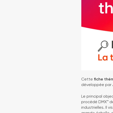
Cette
fiche thé
développée par
Le principal obje
procédé DMX™ de 
industrielles. Il
grande échelle, 