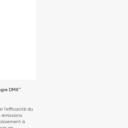
ogie DMX™
 l’efficacité du
s émissions
éploiement à
par an.