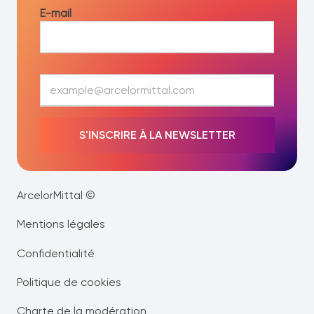
E-mail
E
-
m
a
S'INSCRIRE À LA NEWSLETTER
i
l
*
ArcelorMittal ©
Mentions légales
Confidentialité
Politique de cookies
Charte de la modération