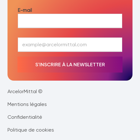
E-mail
E
-
m
a
S'INSCRIRE À LA NEWSLETTER
i
l
*
ArcelorMittal ©
Mentions légales
Confidentialité
Politique de cookies